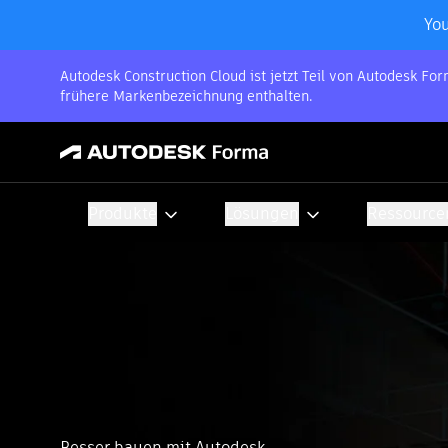
You
Autodesk Construction Cloud ist jetzt Teil von Autodesk F
frühere Markenbezeichnung enthalten.
Produkte
Lösungen
Ressource
Besser bauen mit Autodesk