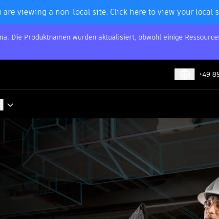
 are viewing a non-local site. Click here to view your local s
orma. Die Produktnamen wurden aktualisiert, obwohl einige Ressourc
+49 8
n